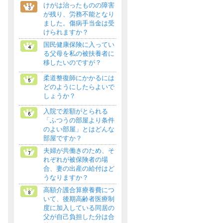
けがは治ったものの障害
が残り、労務不能となり
ました。傷病手当金は受
けられますか？
国民健康保険に入ってい
る父母を私の被扶養者に
移したいのですが？
柔道整復師にかかるには
どのようにしたらよいで
しょうか？
入院で差額がとられる
「ふつうの部屋より条件
のよい部屋」とはどんな
部屋ですか？
夫婦が共働きのため、そ
れぞれが被保険者の場
合、妻の出産の給付はど
うなりますか？
高額介護合算療養費につ
いて、後期高齢者医療制
度に加入している同居の
父が自己負担した分は合