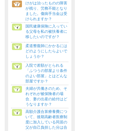
けがは治ったものの障害
が残り、労務不能となり
ました。傷病手当金は受
けられますか？
国民健康保険に入ってい
る父母を私の被扶養者に
移したいのですが？
柔道整復師にかかるには
どのようにしたらよいで
しょうか？
入院で差額がとられる
「ふつうの部屋より条件
のよい部屋」とはどんな
部屋ですか？
夫婦が共働きのため、そ
れぞれが被保険者の場
合、妻の出産の給付はど
うなりますか？
高額介護合算療養費につ
いて、後期高齢者医療制
度に加入している同居の
父が自己負担した分は合